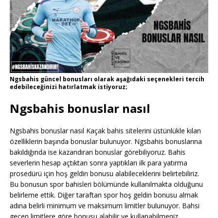
Ngsbahis güncel bonusları olarak aşağıdaki seçenekleri tercih
edebileceğinizi hatırlatmak istiyoruz;
Ngsbahis bonuslar nasıl
Ngsbahis bonuslar nasıl Kaçak bahis sitelerini üstünlükle kılan
özelliklerin başında bonuslar bulunuyor. Ngsbahis bonuslarına
bakıldığında ise kazandıran bonuslar görebiliyoruz. Bahis
severlerin hesap açtıktan sonra yaptıkları ilk para yatırma
prosedürü için hoş geldin bonusu alabileceklerini belirtebiliriz.
Bu bonusun spor bahisleri bölümünde kullanılmakta olduğunu
belirleme ettik. Diğer taraftan spor hoş geldin bonusu almak
adına belirli minimum ve maksimum limitler bulunuyor. Bahsi
geçen limitlere göre bonusu alabilir ve kullanabilmeniz