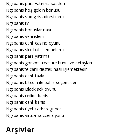
Ngsbahis para yatırma saatleri
Ngsbahis hoş geldin bonusu
Ngsbahis son giriş adresi nedir
Ngsbahis tv
Ngsbahis bonuslar nasıl
Ngsbahis yeni işlem
Ngsbahis canlı casino oyunu
Ngsbahis slot bahisleri nelerdir
Ngsbahis para yatırma
Ngsbahis gonzos treasure hunt live detayları
Ngsbahis’te canlı destek nasıl işlemektedir
Ngsbahis canlı tavla
Ngsbahis bitcoin ile bahis seçenekleri
Ngsbahis Blackjack oyunu
Ngsbahis online bahis
Ngsbahis canlı bahis
Ngsbahis üyelik adresi güncel
Ngsbahis virtual soccer oyunu
Arşivler