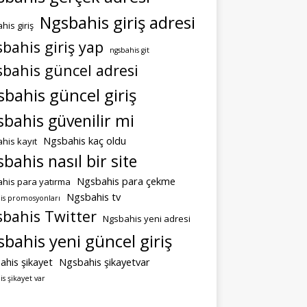
Ngsbahis giriş adresi
his giriş
bahis giriş yap
ngsbahis git
bahis güncel adresi
bahis güncel giriş
bahis güvenilir mi
Ngsbahis kaç oldu
his kayıt
bahis nasıl bir site
Ngsbahis para çekme
his para yatırma
Ngsbahis tv
is promosyonları
bahis Twitter
Ngsbahis yeni adresi
bahis yeni güncel giriş
his şikayet
Ngsbahis şikayetvar
is şikayet var