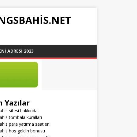
 NGSBAHIS.NET
NI ADRESI 2023
n Yazılar
his sitesi hakkında
his tombala kuralları
his para yatırma saatleri
his hoş geldin bonusu