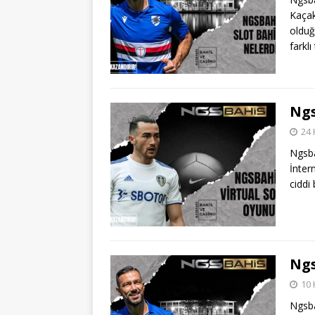
Kaçak
olduğ
farklı
Ngs
24 
Ngsba
İnter
ciddi
Ngs
10 
Ngsba