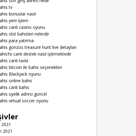
his son giriş adresi nedir
his tv
his bonuslar nasıl
his yeni işlem
his canlı casino oyunu
his slot bahisleri nelerdir
his para yatırma
his gonzos treasure hunt live detayları
his’te canlı destek nasıl işlemektedir
his canlı tavla
his bitcoin ile bahis seçenekleri
ahis Blackjack oyunu
his online bahis
his canlı bahis
his üyelik adresi güncel
his virtual soccer oyunu
şivler
k 2021
m 2021