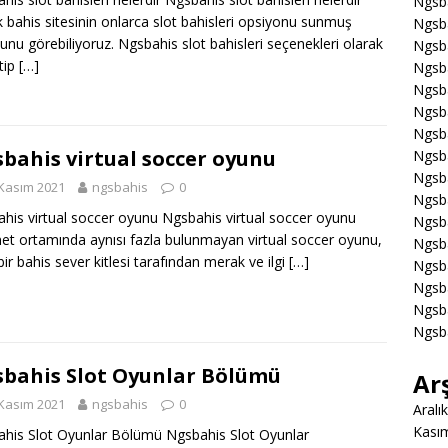
Ngsba
 bahis sitesinin onlarca slot bahisleri opsiyonu sunmuş
Ngsba
unu görebiliyoruz. Ngsbahis slot bahisleri seçenekleri olarak
Ngsba
 tip
[…]
Ngsba
Ngsba
Ngsba
Ngsba
bahis virtual soccer oyunu
Ngsba
Ngsba
Kasım 2021
ngsbahis
0
Ngsba
his virtual soccer oyunu Ngsbahis virtual soccer oyunu
Ngsba
net ortamında aynısı fazla bulunmayan virtual soccer oyunu,
Ngsb
 bir bahis sever kitlesi tarafından merak ve ilgi
[…]
Ngsba
Ngsba
Ngsba
Ngsba
bahis Slot Oyunlar Bölümü
Ar
Kasım 2021
ngsbahis
0
Aralı
Kası
his Slot Oyunlar Bölümü Ngsbahis Slot Oyunlar