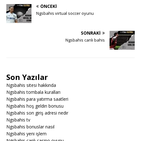
ÖNCEKI
Ngsbahis virtual soccer oyunu
SONRAKI
Ngsbahis canlı bahis
Son Yazılar
Ngsbahis sitesi hakkında
Ngsbahis tombala kuralları
Ngsbahis para yatırma saatleri
Ngsbahis hoş geldin bonusu
Ngsbahis son giriş adresi nedir
Ngsbahis tv
Ngsbahis bonuslar nasıl
Ngsbahis yeni işlem
Ngsbahis canlı casino oyunu