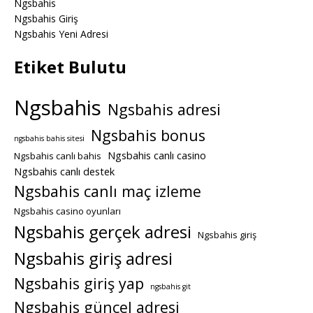
Ngsbahis
Ngsbahis Giriş
Ngsbahis Yeni Adresi
Etiket Bulutu
Ngsbahis
Ngsbahis adresi
Ngsbahis bonus
ngsbahis bahis sitesi
Ngsbahis canlı casino
Ngsbahis canlı bahis
Ngsbahis canlı destek
Ngsbahis canlı maç izleme
Ngsbahis casino oyunları
Ngsbahis gerçek adresi
Ngsbahis giriş
Ngsbahis giriş adresi
Ngsbahis giriş yap
ngsbahis git
Ngsbahis güncel adresi