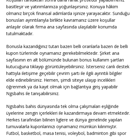
basitleşir ve yatırımlarınıza yoğunlaşırsınız. Konuya hâkim
olmanız birçok finansal adımlarda işinize yarayacaktır. Sunduğu
bonusları ayrıntılarıyla birlikte kavramanız üzere koşullar
anlaşılır olarak firma ana sayfasında ulaşılabilir konumda
tutulmaktadır.
Bonusla kazandığınız tutarı bazen belli oranlarla bazen de belli
kupon türlerinde oynamanız gerekebilmektedir. Şirket ana
sayfasının en alt bölümünde bulunan bonus kullanım şartları
kutucuğuna tıklayıp görüntüleyebilirsiniz. İsterseniz canlı destek
hattıyla iletişime geçebilir çevrim şartı ile ilgili ayrıntılı bilgiler
elde edinebilirsiniz. Hemen, şimdi siteye ulaşıp incelikleri
öğrenmek ya da kayıt olmak için bağlantıya giriş yapabilir
Ngsbahis ile tanışabilirsiniz.
Ngsbahis bahis dünyasında tek olma çalışmaları eşliğinde
üyelerine zengin içerlekleri ile kazandırmaya devam etmektedir.
Herkes tarafından bilinen liglere ve dünya genelinde yapılan
turnuvalarla kuponlarınızı oynamanız mümkün kılınmıştır.
Futbol, basketbol, masa tenisi, voleybol, badminton gibi spor