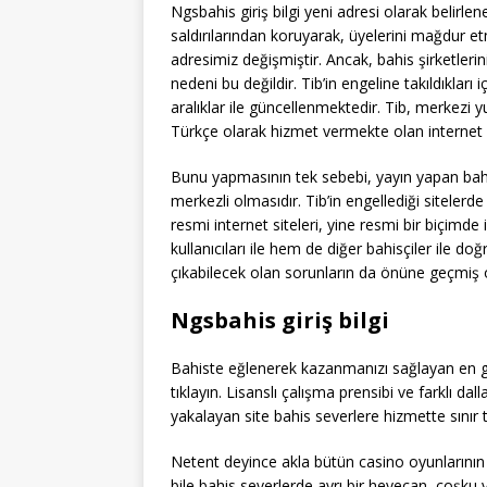
Ngsbahis giriş bilgi yeni adresi olarak belirlene
saldırılarından koruyarak, üyelerini mağdur
adresimiz değişmiştir. Ancak, bahis şirketlerini
nedeni bu değildir. Tib’in engeline takıldıkları i
aralıklar ile güncellenmektedir. Tib, merkezi y
Türkçe olarak hizmet vermekte olan internet s
Bunu yapmasının tek sebebi, yayın yapan bahis
merkezli olmasıdır. Tib’in engellediği siteler
resmi internet siteleri, yine resmi bir biçimde 
kullanıcıları ile hem de diğer bahisçiler ile doğ
çıkabilecek olan sorunların da önüne geçmiş o
Ngsbahis giriş bilgi
Bahiste eğlenerek kazanmanızı sağlayan en g
tıklayın. Lisanslı çalışma prensibi ve farklı da
yakalayan site bahis severlere hizmette sınır 
Netent deyince akla bütün casino oyunlarının o
bile bahis severlerde ayrı bir heyecan, coşku 