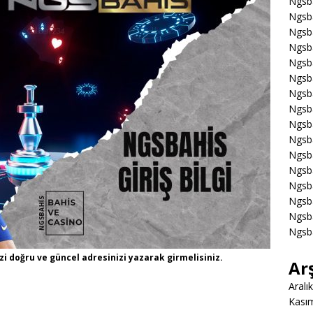
Ngsba
Ngsba
Ngsba
Ngsba
Ngsba
Ngsba
Ngsba
Ngsba
Ngsba
Ngsba
Ngsba
Ngsb
Ngsba
Ngsba
Ngsba
Ngsba
zi doğru ve güncel adresinizi yazarak girmelisiniz.
Ar
Aralı
Kası