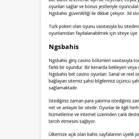
oyunları sağlar ve bonus jestleriyle oyuncular
Ngsbahis güvenilirliği ile dikkat çekiyor. 3d sl
Türk pokeri olan oyunu vasıtasıyla bu sited
oyunlarından faydalanabilmek için siteye üye o
Ngsbahis
Ngsbahis giriş casino bölümleri vasıtasıyla t
farklı bir oyundur. Bir kenarda bekleyen vey
Ngsbahis bet casino oyunları. Sanal ve reel o
bağlayan sitemiz şahsi bilgilerinizi üçüncü şa
sağlamaktadır.
İstediğiniz zaman para yatırma istediğiniz zam
net ve anlaşılır bir sitedir. Oyunlar ile ilgili 
hizmetlerine ve internet üzerinden canlı deste
tercih etmesini sağlıyor.
Ülkemize açık olan bahis sayfalarının üyelik pr